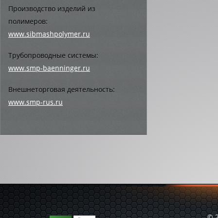
Производство изделий из
полимеров:
www.sibmashpolymer.ru
Трубопроводные системы:
www.smp-baenninger.ru
Внешнеторговая деятельность:
www.smp-rus.ru
© 