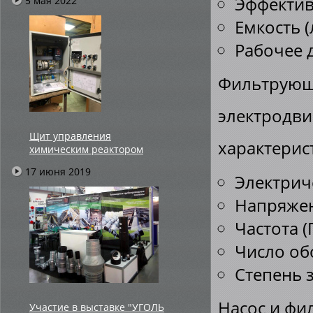
Эффективн
5 мая 2022
Емкость (л
Рабочее д
Фильтрующ
электродви
Щит управления
характерис
химическим реактором
17 июня 2019
Электриче
Напряжен
Частота (Г
Число об
Степень з
Насос и фи
Участие в выставке "УГОЛЬ